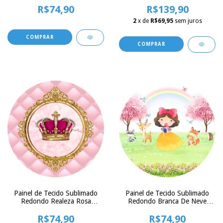
R$139,90
150x150 cm
R$74,90
2
x de
R$69,95
sem juros
Painel de Tecido Sublimado
Painel de Tecido Sublimado
Redondo Realeza Rosa
Redondo Branca De Neve
Capitone Arabescos Douradas
Floresta Aquarela c/ Elástico
e Mármore c/ Elástico
R$74,90
R$74,90
150x150cm