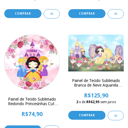
150x150cm
Painel de Tecido Sublimado
Branca de Neve Aquarela
Chibi
R$125,90
Painel de Tecido Sublimado
2
x de
R$62,95
sem juros
Redondo Princesinhas Cute
Castelo E Rosas c/ Elástico
R$74,90
150x150cm
COMPRAR