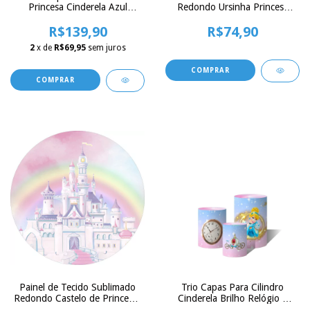
Princesa Cinderela Azul
Redondo Ursinha Princesa
Aquarela Flores Rosa C/
Capitone e Flores Rosa c/
R$139,90
Elástico
Elástico 150x150cm
R$74,90
2
x de
R$69,95
sem juros
Trio Capas Para Cilindro
Painel de Tecido Sublimado
Cinderela Brilho Relógio E
Redondo Castelo de Princesas
Carruagem Versátil C/ Elástico
Arco Iris Aquarela c/ Elástico