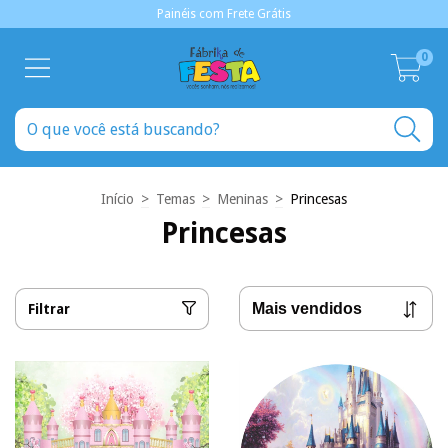
Painéis com Frete Grátis
0
Início
>
Temas
>
Meninas
>
Princesas
Princesas
Filtrar