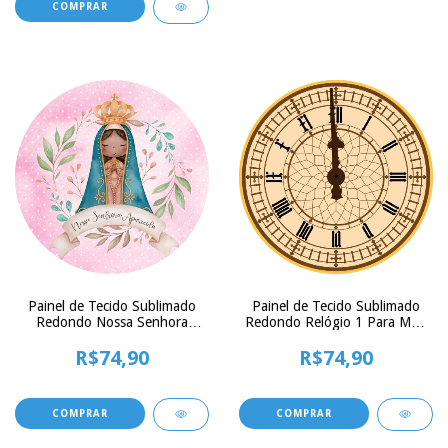
Painel de Tecido Sublimado
Painel de Tecido Sublimado
Redondo Nossa Senhora
Redondo Relógio 1 Para Meia
Aparecida Cute Ramos c/
Noite c/ Elástico - 150x150cm
Elástico - 150x150cm
R$74,90
R$74,90