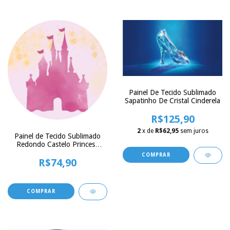
Painel De Tecido Sublimado
Sapatinho De Cristal Cinderela
R$125,90
2
x de
R$62,95
sem juros
Painel de Tecido Sublimado
Redondo Castelo Princesa
Glitter c/ Elástico -
COMPRAR
R$74,90
150x150cm