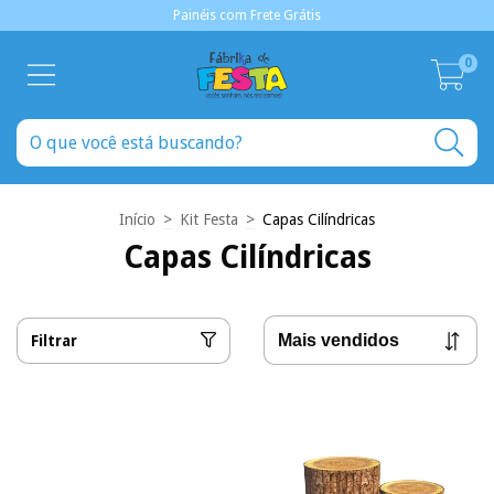
Painéis com Frete Grátis
0
Início
>
Kit Festa
>
Capas Cilíndricas
Capas Cilíndricas
Filtrar