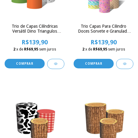
Trio Capas Para Cilindro
Trio de Capas Cilíndricas
Doces Sorvete e Granulado
Versátil Dino Triangulos
Candy C/ Elástico
Verdes e Laranja c/ Elástico
R$139,90
R$139,90
2
x de
R$69,95
sem juros
2
x de
R$69,95
sem juros