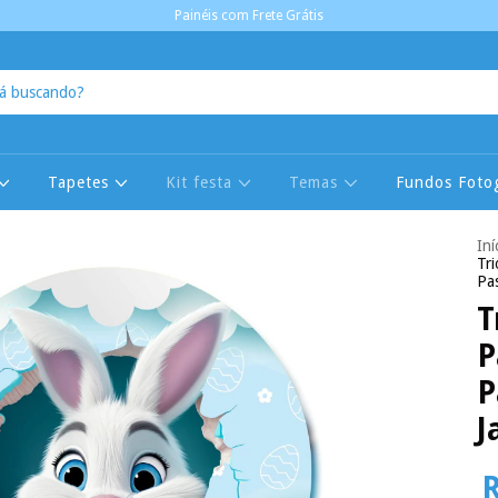
Painéis com Frete Grátis
Tapetes
Kit festa
Temas
Fundos Fotog
Iní
Tr
Pa
T
P
P
J
R