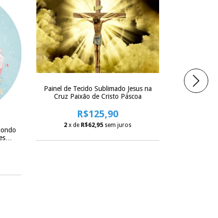
Painel de Tecido Sublimado Jesus na
Cruz Paixão de Cristo Páscoa
R$125,90
2
x de
R$62,95
sem juros
dondo
Painel De T
es
Pascoa Cesto