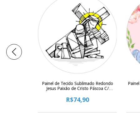
mado Redondo
Painel de Tecido Sublimado Redondo
Paine
áscoa Jesus
Jesus Paixão de Cristo Páscoa C/
o - 150x150cm
Elastico - 150x150cm
0
R$74,90