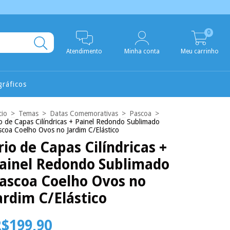
0
Atendimento
Minha conta
Meu carrinho
ráficos
cio
>
Temas
>
Datas Comemorativas
>
Pascoa
>
io de Capas Cilíndricas + Painel Redondo Sublimado
scoa Coelho Ovos no Jardim C/Elástico
rio de Capas Cilíndricas +
ainel Redondo Sublimado
ascoa Coelho Ovos no
ardim C/Elástico
$199,90