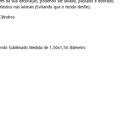
em da sua decoração, podendo ser lavado, passado e dobrado,
stico nas laterais (Evitando que o tecido desfie).
Cilíndros
ondo Sublimado Medida de 1,50x1,50 diâmetro