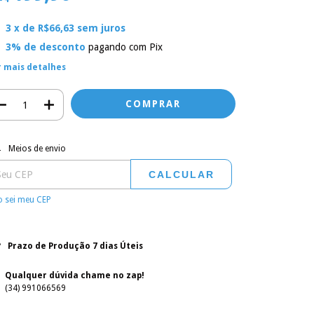
3
x de
R$66,63
sem juros
3% de desconto
pagando com Pix
r mais detalhes
regas para o CEP:
ALTERAR CEP
Meios de envio
CALCULAR
 sei meu CEP
Prazo de Produção 7 dias Úteis
Qualquer dúvida chame no zap!
(34) 991066569