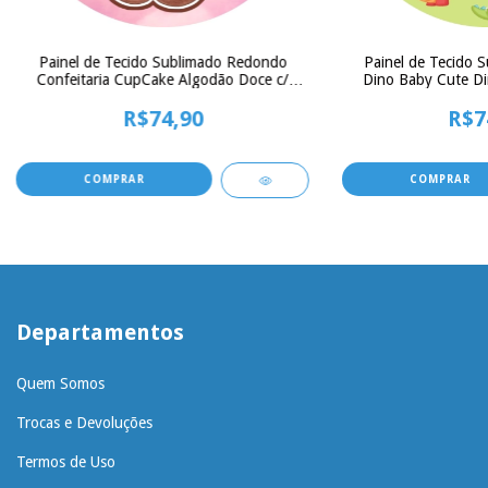
Painel de Tecido Sublimado Redondo
Painel de Tecido 
Confeitaria CupCake Algodão Doce c/
Dino Baby Cute Din
Elástico - 150x150cm
150x
R$74,90
R$7
Departamentos
Quem Somos
Trocas e Devoluções
Termos de Uso