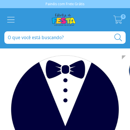
Painéis com Frete Grátis
0