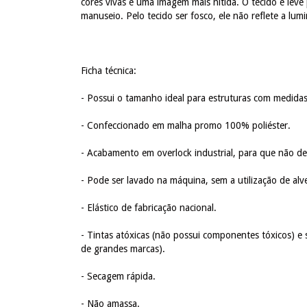
cores vivas e uma imagem mais nítida. O tecido é leve 
manuseio. Pelo tecido ser fosco, ele não reflete a lum
Ficha técnica:
- Possui o tamanho ideal para estruturas com medida
- Confeccionado em malha promo 100% poliéster.
- Acabamento em overlock industrial, para que não desfie
- Pode ser lavado na máquina, sem a utilização de alv
- Elástico de fabricação nacional.
- Tintas atóxicas (não possui componentes tóxicos) e 
de grandes marcas).
- Secagem rápida.
- Não amassa.