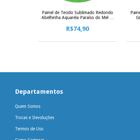
mado Redondo
Painel de Tecido Sublimado Redondo
Pain
 c/ Elástico -
Abelhinha Aquarela Paraíso do Mel c/
Gi
m
Elástico - 150x150cm
0
R$74,90
Departamentos
Quem Somos
Trocas e Devoluções
Termos de Uso