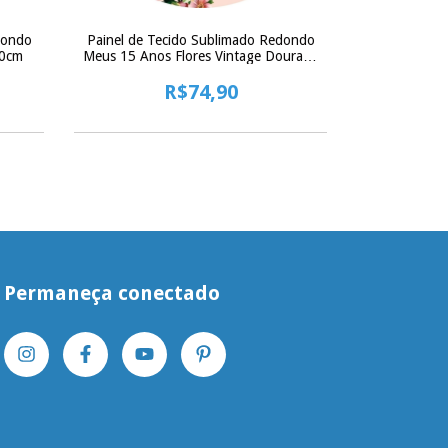
dondo
Painel de Tecido Sublimado Redondo
Painel de T
50cm
Meus 15 Anos Flores Vintage Dourado
Flores Aquarel
c/ Elástico - 150x150cm
R$74,90
Permaneça conectado