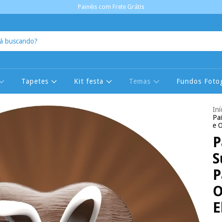
Painéis com Frete Grátis
Tapetes
Kit festa
Temas
Fundos Fotog
Iní
Pa
e 
P
S
P
O
E