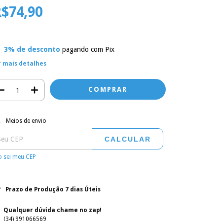
$74,90
3% de desconto
pagando com Pix
r mais detalhes
regas para o CEP:
ALTERAR CEP
Meios de envio
CALCULAR
 sei meu CEP
Prazo de Produção 7 dias Úteis
Qualquer dúvida chame no zap!
(34) 991066569