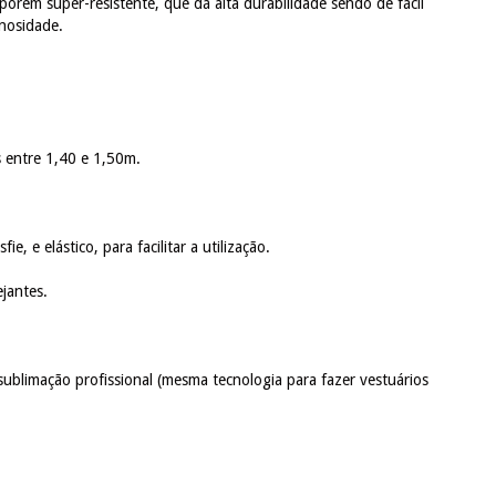
porém super-resistente, que dá alta durabilidade sendo de fácil
inosidade.
s entre 1,40 e 1,50m.
, e elástico, para facilitar a utilização.
ejantes.
sublimação profissional (mesma tecnologia para fazer vestuários