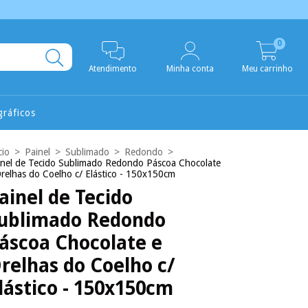
0
Atendimento
Minha conta
Meu carrinho
ráficos
cio
>
Painel
>
Sublimado
>
Redondo
>
inel de Tecido Sublimado Redondo Páscoa Chocolate
Orelhas do Coelho c/ Elástico - 150x150cm
ainel de Tecido
ublimado Redondo
áscoa Chocolate e
relhas do Coelho c/
lástico - 150x150cm