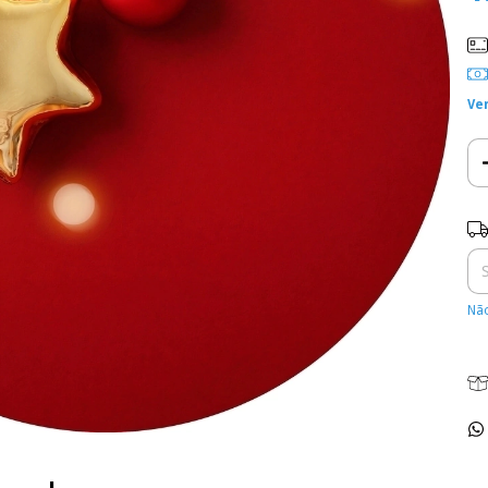
Ve
Ent
Não