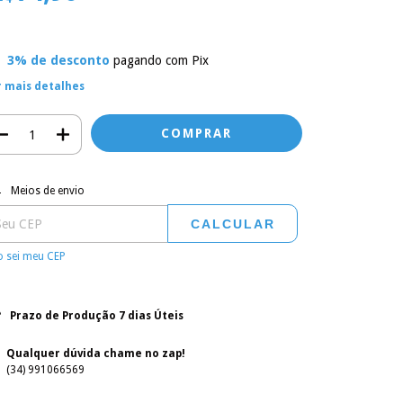
3% de desconto
pagando com Pix
r mais detalhes
regas para o CEP:
ALTERAR CEP
Meios de envio
CALCULAR
 sei meu CEP
Prazo de Produção 7 dias Úteis
Qualquer dúvida chame no zap!
(34) 991066569