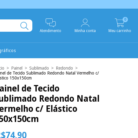
0
Atendimento
Minha conta
Meu carrinho
ráficos
cio
>
Painel
>
Sublimado
>
Redondo
>
inel de Tecido Sublimado Redondo Natal Vermelho c/
ástico 150x150cm
ainel de Tecido
ublimado Redondo Natal
ermelho c/ Elástico
50x150cm
$74,90