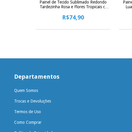
mado Redondo
Painel de Tecido Sublimado Redondo
Pain
 c/ Elástico -
Tardezinha Rosa e Flores Tropicais c/
Lua
m
Elástico - 150x150cm
0
R$74,90
Departamentos
Quem Somos
Trocas e Devoluções
Termos de Uso
Como Comprar