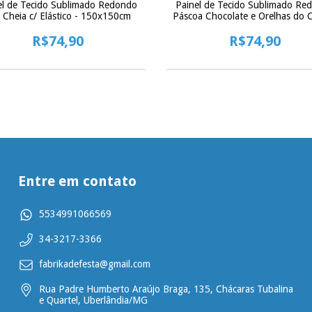
el de Tecido Sublimado Redondo
Painel de Tecido Sublimado Re
 Cheia c/ Elástico - 150x150cm
Páscoa Chocolate e Orelhas do 
c/ Elástico - 150x150cm
R$74,90
R$74,90
Entre em contato
5534991066569
34-3217-3366
fabrikadefesta@gmail.com
Rua Padre Humberto Araújo Braga, 135, Chácaras Tubalina
e Quartel, Uberlândia/MG