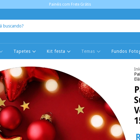
Painéis com Frete Grátis
Tapetes
Kit festa
Temas
Fundos Fotog
Iní
Pa
El
P
S
V
1
R