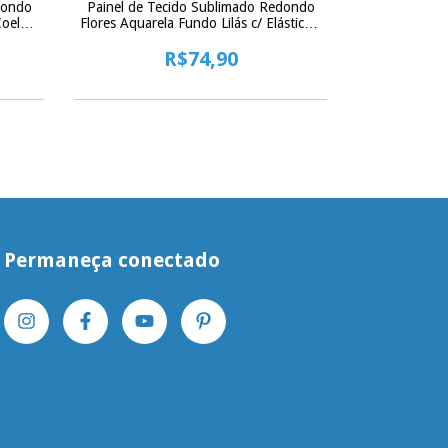
dondo
Painel de Tecido Sublimado Redondo
Painel de T
Coelho
Flores Aquarela Fundo Lilás c/ Elástico -
Dino Baby Cu
150x150cm
R$74,90
Permaneça conectado