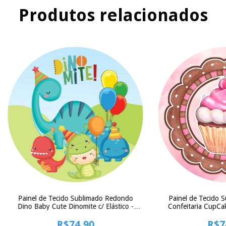
Produtos relacionados
Painel de Tecido Sublimado Redondo
Painel de Tecido 
Dino Baby Cute Dinomite c/ Elástico -
Confeitaria CupCa
150x150cm
Elástico -
R$74,90
R$7