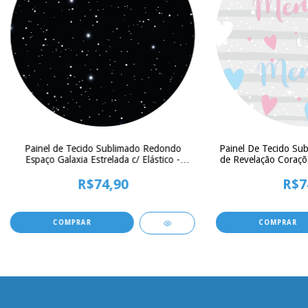
Painel de Tecido Sublimado Redondo
Painel De Tecido Su
Espaço Galaxia Estrelada c/ Elástico -
de Revelação Coraçõe
150x150cm
150x
R$74,90
R$7