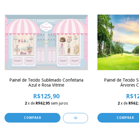
Painel de Tecido Sublimado Confeitaria
Painel de Tecido 
Azul e Rosa Vitrine
Árvores C
R$125,90
R$12
2
x de
R$62,95
sem juros
2
x de
R$62,
COMPRAR
COMPRAR