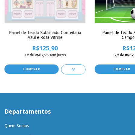
Painel de Tecido 
Painel de Tecido Sublimado Confeitaria
Campo 
Azul e Rosa Vitrine
R$12
R$125,90
2
x de
R$62,
2
x de
R$62,95
sem juros
COMPRAR
COMPRAR
Departamentos
Quem Somos