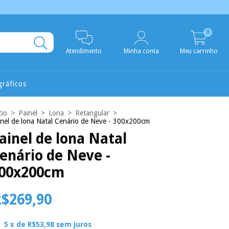
0
Atendimento
Minha conta
Meu carrinho
ráficos
cio
>
Painel
>
Lona
>
Retangular
>
inel de lona Natal Cenário de Neve - 300x200cm
ainel de lona Natal
enário de Neve -
00x200cm
$269,90
5
x de
R$53,98
sem juros