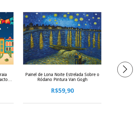
raia
Painel de Lona Noite Estrelada Sobre o
actos
Ródano Pintura Van Gogh
Painel de Lon
Flores
R$59,90