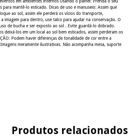
 e eventos em ambientes internos Usando o painel: Prenda o seu
es para mantê-lo esticado. Dicas de uso e manuseio: Assim que
oque ao sol, assim ele perderá os vícios do transporte,
a imagem para dentro, use talco para ajudar na conservação. O
so de bucha e ser exposto ao sol . Evite guardá-lo dobrado.
deixá-los em um local ao sol bem esticados, assim perderam os
ÇÃO: Podem haver diferenças de tonalidade de cor entre a
. Imagens meramente ilustrativas. Não acompanha mesa, suporte
Produtos relacionados