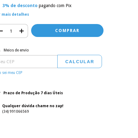
3% de desconto
pagando com Pix
r mais detalhes
regas para o CEP:
ALTERAR CEP
Meios de envio
CALCULAR
 sei meu CEP
Prazo de Produção 7 dias Úteis
Qualquer dúvida chame no zap!
(34) 991066569