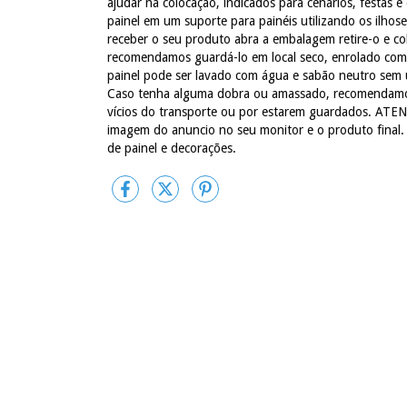
ajudar na colocação, indicados para cenários, festas
painel em um suporte para painéis utilizando os ilhos
receber o seu produto abra a embalagem retire-o e col
recomendamos guardá-lo em local seco, enrolado com 
painel pode ser lavado com água e sabão neutro sem u
Caso tenha alguma dobra ou amassado, recomendamos 
vícios do transporte ou por estarem guardados. ATEN
imagem do anuncio no seu monitor e o produto final
de painel e decorações.