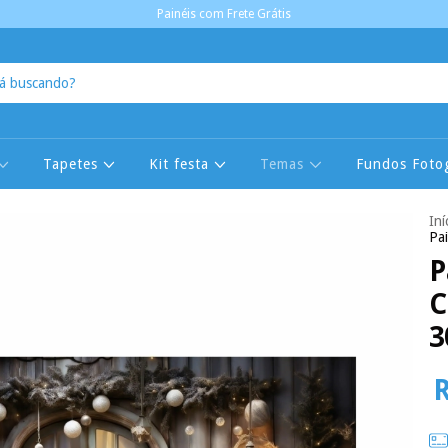
Painéis com Frete Grátis
Tapetes
Kit festa
Temas
Fundos Fotog
Iní
Pa
P
C
3
R