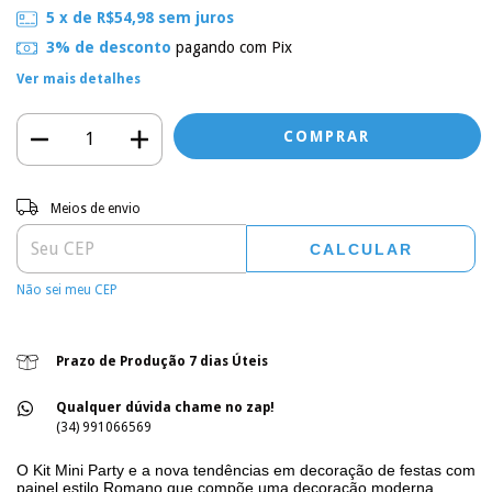
5
x de
R$54,98
sem juros
3% de desconto
pagando com Pix
Ver mais detalhes
Entregas para o CEP:
ALTERAR CEP
Meios de envio
CALCULAR
Não sei meu CEP
Prazo de Produção 7 dias Úteis
Qualquer dúvida chame no zap!
(34) 991066569
O Kit Mini Party e a nova tendências em decoração de festas com
painel estilo Romano
que compõe uma decoração moderna,