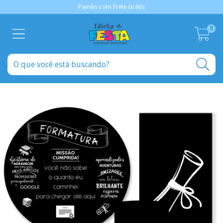
Painéis com Frete Grátis
0