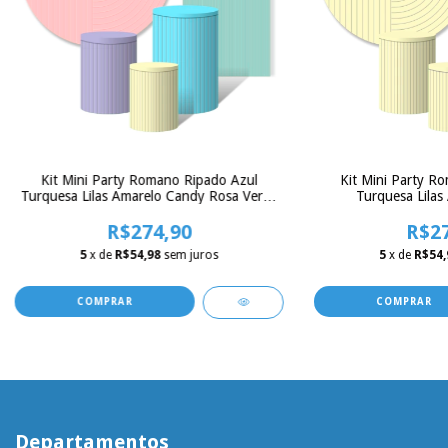
Kit Mini Party Romano Ripado Azul
Kit Mini Party R
Turquesa Lilas Amarelo Candy Rosa Verde
Turquesa Lilas
Menta
R$274,90
R$27
5
x de
R$54,98
sem juros
5
x de
R$54,
Departamentos