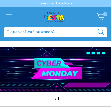
Painéis com Frete Grátis
0
1
/
1